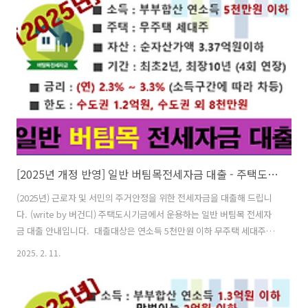
하여 작성하며, LH계약을 대행하는 법무사에게 제출합니다. ■ 작성
방법▶임대인에게 임대차 계약서 열람 요청을 하거나, 확정일자 부여현
황, 전입세대확인서 등을 참고하여 작성 함.▶임대인의 서명 또는 날인
은 임대차계약서와 동일해야 함. ■ 서식 이미지..
[2025년 개정 반영] 일반 버팀목전세자금 대출 - 주택도시기금
(2025년) 근로자 및 서민의 주거안정을 위한 전세자금을 대출해 드립니
다. (write by 버건디) 주택도시기금에서 운용하는 일반 버팀목 전세자
금 대출 안내입니다. 대출대상은 연소득 5천만원 이하 무주택 세대주이
며, 대출한도는 수도권 1.2억원, 비수도권은 8천만원까지로 임차보증금
2025. 2. 11.
의 80%와 비교하여 적은 금액으로 대출 가능합니다. 대출금리는 소득
구간에 따라 연 2.3% ~ 3.3%입니다. 주택도시기금의 전세자금 대
출심사는 아래 2가지로 진행되며, 2가지 모두 대출조건을 충족해야 대