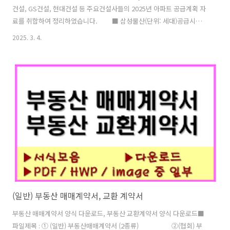
건설, GS건설, 현대건설 등 주요건설사들의 2025년 아파트 공급계획 자
료를 취합하여 정리하였습니다. ■ 삼성물산(단위: 세대)공급시기
사업지명총공급일반분양2월래미안 원페를라1,097482미정래미안 트리
2025. 3. 4.
니원2,091505 ■ DL이앤씨(구.대림산업)(단위: 세대)공급시기사업지
명총공급일반분양상반기천안 성성지구 공동주택1,7631,410상반기e편
한세상 동대구역 센텀스퀘어322322상반기안양 어반포레 자연앤 e편한
세상(임대)97-상반기e편한세상 천안역(임대)1,579-상반기부산 에코델
타12BL1,2581,258상반기부천대장A5,6BL(신혼희망타운)1,6401,099
상반기안양 관양고1,317404상반기e편한세상 시흥 더..
(일반) 부동산 매매계약서, 교환 계약서
부동산 매매계약서 양식 다운로드, 부동산 교환계약서 양식 다운로드■
파일제목 : ① (일반) 부동산매매계약서 (2종류) ②(협회) 부