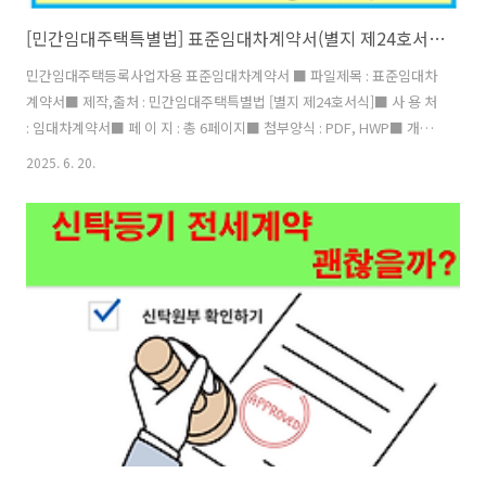
[민간임대주택특별법] 표준임대차계약서(별지 제24호서식) - 개정 2024.6.4
민간임대주택등록사업자용 표준임대차계약서 ■ 파일제목 : 표준임대차
계약서■ 제작,출처 : 민간임대주택특별법 [별지 제24호서식]■ 사 용 처
: 임대차계약서■ 페 이 지 : 총 6페이지■ 첨부양식 : PDF, HWP■ 개정
시기 : 2025.6.4 (write by 버건디) 등록 민간임대주택 특별법이 시행되
2025. 6. 20.
고 나서 표준임대차계약서를 법정서식으로 지정하고 임대인이 민간임대
주택사업자인 경우에는 반드시 표준임대차계약서를 작성해야 합니다.
■ 민간임대주택사업자 과태료 종류구분위반종류과태료1.임대차계약시
임대차계약 신고의무1천만원 이하 표준임대차계약서 사용의무1천만원
이하 설명의무5백만원 이하 부기등기 의무5백만원 이하 보증보험 가입
의무3천만원 이하2.임대차 계약 후임대료 증액제한 준수의무3천만..