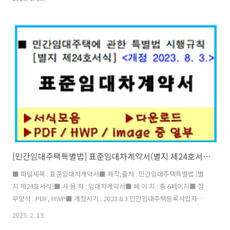
드 : 2025. 2. 13 (write by 버건디) 임대차계약서는 민간임대주택사업
자가 작성하는 표준임대차계약서를 제외하고는 법정서식이 없습니다.
법무부에서는 임대차계약을 체결할 때 사용하도록 권장하는 계약서 양
식인 주택임대차표준계약서를 만들어 배포하고 있습니다. ■ 주택
임대차표준계약서 와 계약갱신거절통지서▶법무부에서 주택임대차표
준계약서를 제작, 배포하면서 계약갱신거절통지서를 별지로 첨부하면서
함께 배포..
[민간임대주택특별법] 표준임대차계약서(별지 제24호서식) - 개정 2023.8.3
■ 파일제목 : 표준임대차계약서■ 제작,출처 : 민간임대주택특별법 [별
지 제24호서식]■ 사 용 처 : 임대차계약서■ 페 이 지 : 총 6페이지■ 첨
부양식 : PDF, HWP■ 개정시기 : 2023.8.3 민간임대주택등록사업자용
표준임대차계약서=> 아래 링크에서 2025년 6월 4일 새로 개정된 계약
2025. 2. 13.
서를 사용하세요. (write by 버건디) 임대차계약서에는 법정서식이 없습