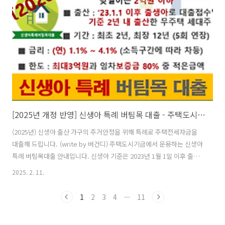
출이 실행됩니다. ①개인자격 심사대출자인 임차인의 나이, 소득, 자산
등을 심사합니다. ②부동산 조건 심사목적물 부동산의 용도, 면적, 위반
건축물 등 이사 가려는 집의 대출 적합성을 심사합니다. 각각의 대출..
[2025년 개정 반영] 신생아 특례 버팀목 대출 - 주택도시기금
(2025년) 신생아 출산 가구의 주거안정을 위해 특례로 주택전세자금을
대출해 드립니다. (write by 버건디) 주택도시기금에서 운용하는 신생아
특례 버팀목대출 안내입니다. 신생아 기준은 2023년 1월 1일 이후 출생
아부터 적용하며, 대출접수일 기준 2년 내 출산한 무주택 세대주가 대출
2025. 2. 11.
대상입니다. 소득기준은 부부합산 연소득 1.3억원(맞벌이 2억원), 대출
한도는 최대 3억원, 대출금리는 소득구간에 따라 연 1.1% ~ 4.1%입니
1
2
3
4
···
11
다. 주택도시기금의 전세자금 대출심사는 아래 2가지로 진행되며, 2
가지 모두 대출조건을 충족해야 대출이 실행됩니다. ①개인자격 심사대