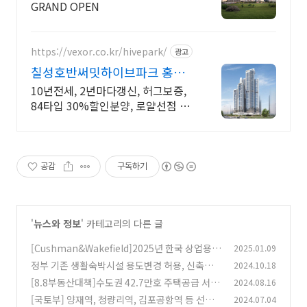
GRAND OPEN
https://vexor.co.kr/hivepark/
광고
칠성호반써밋하이브파크 홍보
관 10년 전세임대
10년전세, 2년마다갱신, 허그보증,
84타입 30%할인분양, 로얄선점 빠
르게문의
공감
구독하기
'
뉴스와 정보
' 카테고리의 다른 글
[Cushman&Wakefield]2025년 한국 상업용부
2025.01.09
동산 시장 전망 리포트
정부 기존 생활숙박시설 용도변경 허용, 신축은
2024.10.18
(0)
불허
[8.8부동산대책]수도권 42.7만호 주택공급 서울
2024.08.16
(3)
14년 만에 그린벨트 푼다
[국토부] 양재역, 청량리역, 김포공항역 등 선도
2024.07.04
(0)