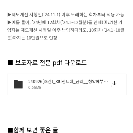
▶제도개선 시행일(’24.11.1) 이후 도래하는 회차부터 적용 가능
▶예를 들어, ’24년에 12회차(’24.1~12월분)를 연체(미납)한 가
입자는 제도개선 시행일 이후 납입하더라도, 10회차(’24.1~10월
분)까지는 10만원으로 인정
■ 보도자료 전문 pdf 다운로드
240926(조간)_3퍼센트대_금리__청약예부금_종합저축으로_전환_가능_&lsquo;청약통장&rsquo;_더_쏠쏠해진다(주택기금과).pdf
0.65MB
■
함께 보면 좋은 글