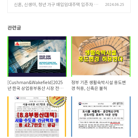
사업후보지 16곳 선정
신혼, 신생아, 청년 가구 매입임대주택 입주자 27
2024.06.25
(0)
일부터 신청하세요.
(0)
관련글
[Cushman&Wakefield]2025
정부 기존 생활숙박시설 용도변
년 한국 상업용부동산 시장 전망
경 허용, 신축은 불허
리포트