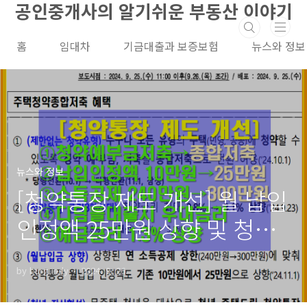
공인중개사의 알기쉬운 부동산 이야기
본문 바로가기
홈
임대차
기금대출과 보증보험
뉴스와 정보
뉴스와 정보
[청약통장 제도 개선] 월 납입
인정액 25만원 상향 및 청약
통장 전환 가능
by burgundy
2024. 9. 26.