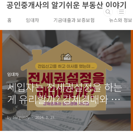
공인중개사의 알기쉬운 부동산 이야기
본문 바로가기
홈
임대차
기금대출과 보증보험
뉴스와 정보
임대차
세입자는 전세권설정을 하는
게 유리할까? 강제경매와 임
의경매의 차이점!
by burgundy
2024. 3. 23.