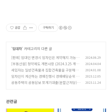
공감
구독하기
'
임대차
' 카테고리의 다른 글
[판례] 임대인 변경시 임차인은 계약해지 가능할
2024.06.29
까?
[부동산원] 청약제도 개편사항 (2024.3.25 개편
2024.04.04
(0)
반영)
세입자는 일반건축물과 집합건축물을 구분해야
2024.01.08
(0)
하는 이유
임차인이 계산하는 경매진행시 경매배당순위 -
2023.12.05
(0)
세입자 경매배당순서
공동주택의 공동담보 쪼개기대출(분할근저당)
2023.11.24
(0)
확인하는 방법
(0)
관련글