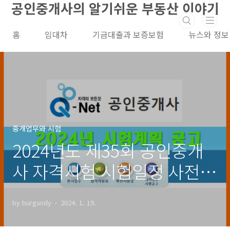
공인중개사의 알기쉬운 부동산 이야기
본문 바로가기
홈
임대차
기금대출과 보증보험
뉴스와 정보
중개업무와 시험
2024년도 제35회 공인중개
사 자격시험 시험일정 사전공
고
by burgundy
2024. 1. 19.